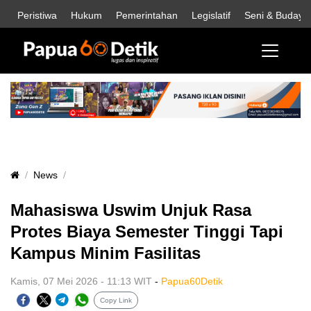
Peristiwa
Hukum
Pemerintahan
Legislatif
Seni & Budaya
News
Mahasiswa Uswim Unjuk Rasa
Protes Biaya Semester Tinggi Tapi
Kampus Minim Fasilitas
Kamis, 07 Mei 2026 - 11:13 WIT
-
Papua60Detik
Copy Link