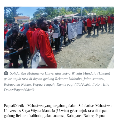
Solidaritas Mahasiswa Universitas Satya Wiyata Mandala (Uswim)
gelar unjuk rasa di depan gedung Rektorat kalibobo, jalan sutamsu,
Kabupaten Nabire, Papua Tengah, Kamis pagi (7/5/2026). Foto : Elia
Douw/Papua60detik
Papua60detik - Mahasiswa yang tergabung dalam Solidaritas Mahasiswa
Universitas Satya Wiyata Mandala (Uswim) gelar unjuk rasa di depan
gedung Rektorat kalibobo, jalan sutamsu, Kabupaten Nabire, Papua