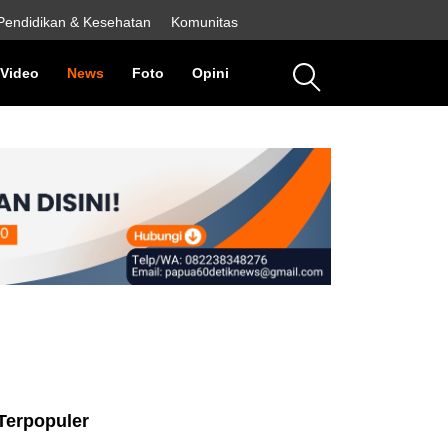
Pendidikan & Kesehatan
Komunitas
rent)
(current)
(current)
(current)
(current)
Video
News
Foto
Opini
Terpopuler