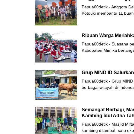
Papua60detik - Anggota D
Kotouki membantu 11 buah 
Ribuan Warga Meriahka
Papua60detik - Suasana pe
Kabupaten Mimika berlangs
Grup MIND ID Salurka
Papua60detik - Grup MIND
berbagai wilayah di Indones
Semangat Berbagi, Mas
Kambing Idul Adha Tah
Papua60detik - Masjid Mift
kambing ditambah satu eko