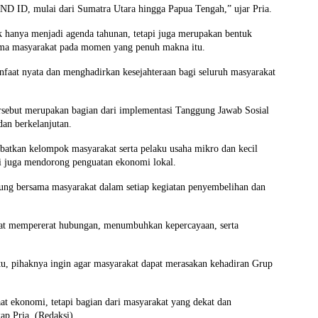
IND ID, mulai dari Sumatra Utara hingga Papua Tengah,” ujar Pria.
 hanya menjadi agenda tahunan, tetapi juga merupakan bentuk
sama masyarakat pada momen yang penuh makna itu.
at nyata dan menghadirkan kesejahteraan bagi seluruh masyarakat
rsebut merupakan bagian dari implementasi Tanggung Jawab Sosial
dan berkelanjutan.
batkan kelompok masyarakat serta pelaku usaha mikro dan kecil
pi juga mendorong penguatan ekonomi lokal.
sung bersama masyarakat dalam setiap kegiatan penyembelihan dan
pat mempererat hubungan, menumbuhkan kepercayaan, serta
u, pihaknya ingin agar masyarakat dapat merasakan kehadiran Grup
t ekonomi, tetapi bagian dari masyarakat yang dekat dan
ap Pria. (Redaksi)