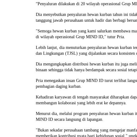
“Penyaluran dilakukan di 20 wilayah operasional Grup M
Dia menyebutkan penyaluran hewan kurban tahun ini tidak
tanggung jawab perusahaan untuk hadir dan berbagi ber
"Semoga hewan kurban yang kami salurkan membawa manfa
di wilayah operasional Grup MIND ID," tutur Pria.
Lebih lanjut, dia menuturkan penyaluran hewan kurban te
dan Lingkungan (TJSL) yang dijalankan secara konsisten 
Dia mengungkapkan distribusi hewan kurban itu juga meli
binaan sehingga tidak hanya berdampak secara sosial teta
Pria menegaskan insan Grup MIND ID turut terlibat lang
pembagian daging kurban.
Kehadiran karyawan di tengah masyarakat diharapkan da
membangun kolaborasi yang lebih erat ke depannya.
Menurut dia, melalui program penyaluran hewan kurban it
MIND ID secara langsung di lapangan.
"Bukan sekadar perusahaan tambang yang mengejar manfaa
memberikan kontribusi nyata bagi kehidupan sosial," ungk