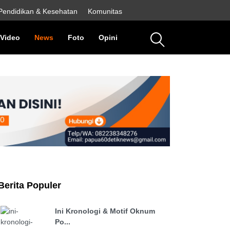
Pendidikan & Kesehatan
Komunitas
rent)
(current)
(current)
(current)
(current)
Video
News
Foto
Opini
Berita Populer
Ini Kronologi & Motif Oknum
Po...