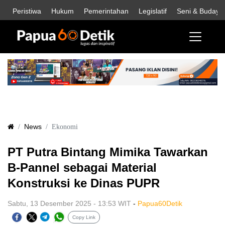
Peristiwa
Hukum
Pemerintahan
Legislatif
Seni & Budaya
News
Ekonomi
PT Putra Bintang Mimika Tawarkan
B-Pannel sebagai Material
Konstruksi ke Dinas PUPR
Sabtu, 13 Desember 2025 - 13:53 WIT
-
Papua60Detik
Copy Link