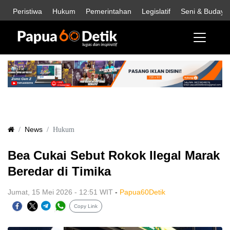
Peristiwa
Hukum
Pemerintahan
Legislatif
Seni & Budaya
News
Hukum
Bea Cukai Sebut Rokok Ilegal Marak
Beredar di Timika
Jumat, 15 Mei 2026 - 12:51 WIT
-
Papua60Detik
Copy Link