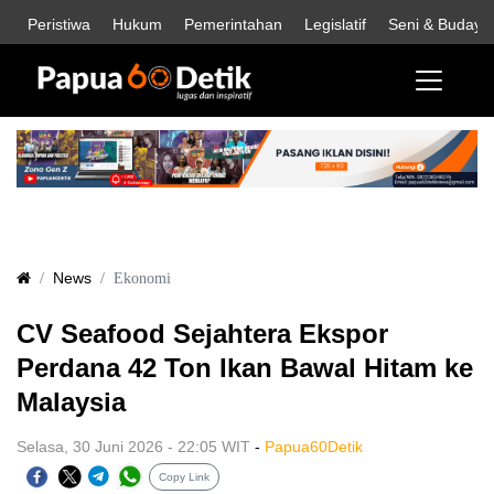
Peristiwa
Hukum
Pemerintahan
Legislatif
Seni & Budaya
News
Ekonomi
CV Seafood Sejahtera Ekspor
Perdana 42 Ton Ikan Bawal Hitam ke
Malaysia
Selasa, 30 Juni 2026 - 22:05 WIT
-
Papua60Detik
Copy Link