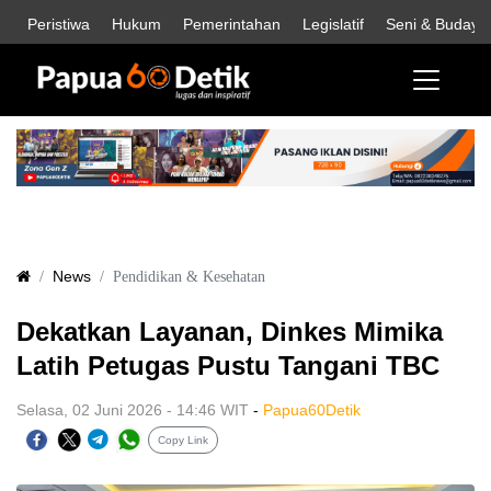
Peristiwa
Hukum
Pemerintahan
Legislatif
Seni & Budaya
News
Pendidikan & Kesehatan
Dekatkan Layanan, Dinkes Mimika
Latih Petugas Pustu Tangani TBC
Selasa, 02 Juni 2026 - 14:46 WIT
-
Papua60Detik
Copy Link