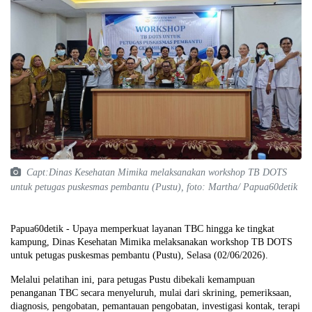
Capt:Dinas Kesehatan Mimika melaksanakan workshop TB DOTS
untuk petugas puskesmas pembantu (Pustu), foto: Martha/ Papua60detik
Papua60detik - Upaya memperkuat layanan TBC hingga ke tingkat
kampung, Dinas Kesehatan Mimika melaksanakan workshop TB DOTS
untuk petugas puskesmas pembantu (Pustu), Selasa (02/06/2026).
Melalui pelatihan ini, para petugas Pustu dibekali kemampuan
penanganan TBC secara menyeluruh, mulai dari skrining, pemeriksaan,
diagnosis, pengobatan, pemantauan pengobatan, investigasi kontak, terapi