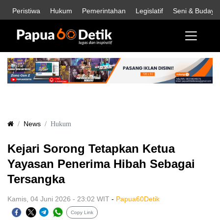
Peristiwa
Hukum
Pemerintahan
Legislatif
Seni & Budaya
News
Hukum
Kejari Sorong Tetapkan Ketua
Yayasan Penerima Hibah Sebagai
Tersangka
Kamis, 04 Juni 2026 - 23:02 WIT
-
Papua60Detik
Copy Link