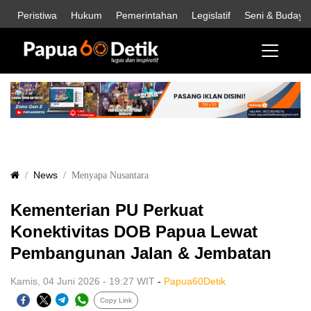
Peristiwa
Hukum
Pemerintahan
Legislatif
Seni & Budaya
News
Menyapa Nusantara
Kementerian PU Perkuat
Konektivitas DOB Papua Lewat
Pembangunan Jalan & Jembatan
Kamis, 04 Juni 2026 - 19:27 WIT
-
Papua60Detik
Copy Link