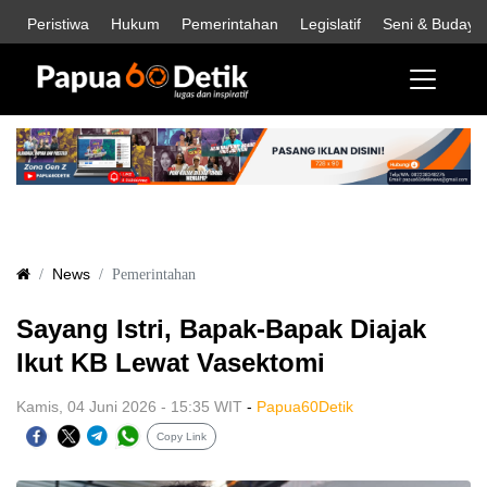
Peristiwa
Hukum
Pemerintahan
Legislatif
Seni & Budaya
News
Pemerintahan
Sayang Istri, Bapak-Bapak Diajak
Ikut KB Lewat Vasektomi
Kamis, 04 Juni 2026 - 15:35 WIT
-
Papua60Detik
Copy Link