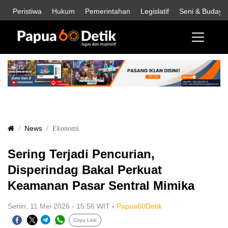
Peristiwa
Hukum
Pemerintahan
Legislatif
Seni & Budaya
News
Ekonomi
Sering Terjadi Pencurian,
Disperindag Bakal Perkuat
Keamanan Pasar Sentral Mimika
Senin, 11 Mei 2026 - 15:56 WIT
-
Papua60Detik
Copy Link