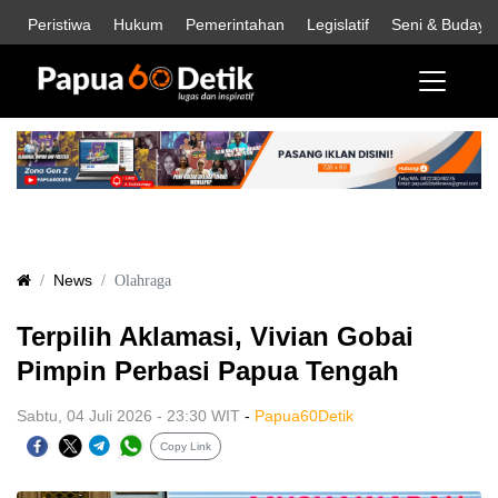
Peristiwa
Hukum
Pemerintahan
Legislatif
Seni & Budaya
News
Olahraga
Terpilih Aklamasi, Vivian Gobai
Pimpin Perbasi Papua Tengah
Sabtu, 04 Juli 2026 - 23:30 WIT
-
Papua60Detik
Copy Link