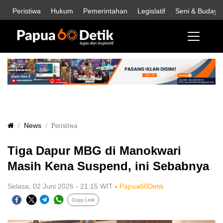
Peristiwa
Hukum
Pemerintahan
Legislatif
Seni & Budaya
News
Peristiwa
Tiga Dapur MBG di Manokwari
Masih Kena Suspend, ini Sebabnya
Selasa, 02 Juni 2026 - 21:15 WIT
-
Papua60Detik
Copy Link