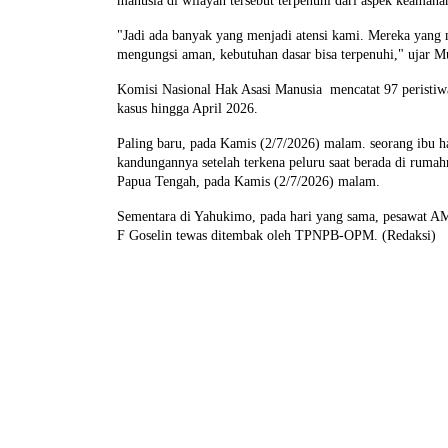
manusia di wilayah tersebut terpenuhi dari aspek keamana
"Jadi ada banyak yang menjadi atensi kami. Mereka yang 
mengungsi aman, kebutuhan dasar bisa terpenuhi," ujar M
Komisi Nasional Hak Asasi Manusia mencatat 97 peristiwa
kasus hingga April 2026.
Paling baru, pada Kamis (2/7/2026) malam. seorang ibu 
kandungannya setelah terkena peluru saat berada di ruma
Papua Tengah, pada Kamis (2/7/2026) malam.
Sementara di Yahukimo, pada hari yang sama, pesawat AM
F Goselin tewas ditembak oleh TPNPB-OPM. (Redaksi)