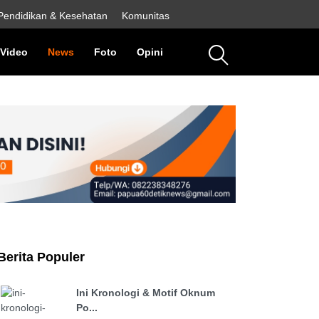
Pendidikan & Kesehatan
Komunitas
rent)
(current)
(current)
(current)
(current)
Video
News
Foto
Opini
Berita Populer
Ini Kronologi & Motif Oknum
Po...