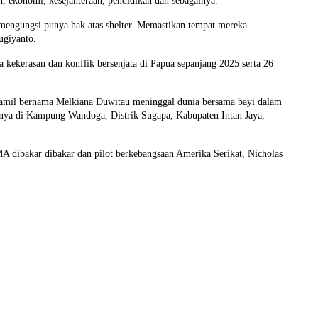
n, ekonomi, kesejahteraan, pendidikan dan sebagainya.
mengungsi punya hak atas shelter. Memastikan tempat mereka
ugiyanto.
 kekerasan dan konflik bersenjata di Papua sepanjang 2025 serta 26
hamil bernama Melkiana Duwitau meninggal dunia bersama bayi dalam
hnya di Kampung Wandoga, Distrik Sugapa, Kabupaten Intan Jaya,
A dibakar dibakar dan pilot berkebangsaan Amerika Serikat, Nicholas