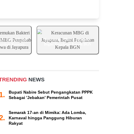
n Bakteri E. coli
Keracunan MBG di Jayapura,
nyebab Keracunan
Begini Penjelasan Kepala BGN
 Jayapura
TRENDING
NEWS
Bupati Nabire Sebut Pengangkatan PPPK
1.
Sebagai 'Jebakan' Pemerintah Pusat
Semarak 17-an di Mimika: Ada Lomba,
2.
Karnaval hingga Panggung Hiburan
Rakyat