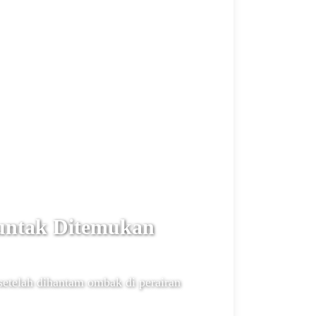
untak Ditemukan
etelah dihantam ombak di perairan