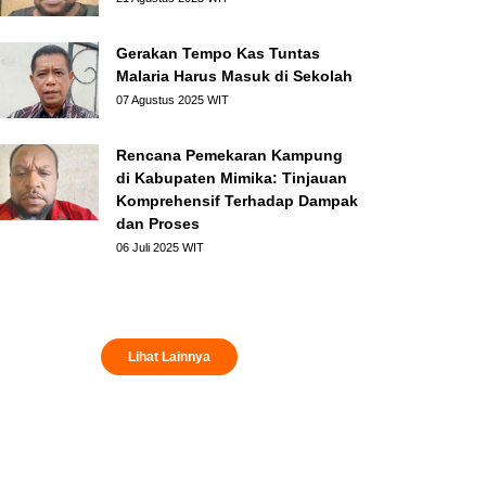
Gerakan Tempo Kas Tuntas
Malaria Harus Masuk di Sekolah
07 Agustus 2025 WIT
Rencana Pemekaran Kampung
di Kabupaten Mimika: Tinjauan
Komprehensif Terhadap Dampak
dan Proses
06 Juli 2025 WIT
Lihat Lainnya
 Map...
O: YPMAK Sosialisasi dan ...
GALERI FOTO: DPMK Mimika Gelar Pe
GALERI FOTO