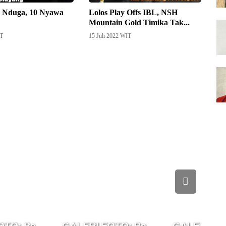
 Nduga, 10 Nyawa
Lolos Play Offs IBL, NSH
Mountain Gold Timika Tak...
IT
15 Juli 2022 WIT
akan ...
TO: Perayaan Ibadah Syukur...
GALERI FOTO: Perayaan HUT ke-49
GALERI FOT