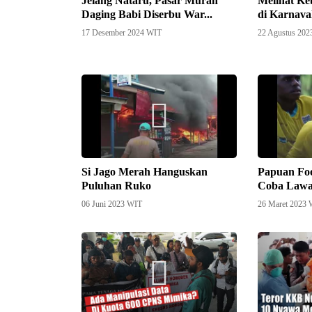
Jelang Nataru, Pasar Murah
Melihat Ke
Daging Babi Diserbu War...
di Karnava
17 Desember 2024 WIT
22 Agustus 20
Si Jago Merah Hanguskan
Papuan Foo
Puluhan Ruko
Coba Lawa
06 Juni 2023 WIT
26 Maret 2023