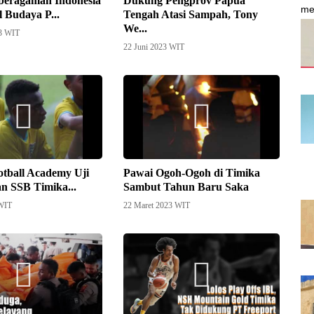
beragaman Indonesia
Dukung Pengprov Papua
l Budaya P...
Tengah Atasi Sampah, Tony
We...
23 WIT
22 Juni 2023 WIT
tball Academy Uji
Pawai Ogoh-Ogoh di Timika
n SSB Timika...
Sambut Tahun Baru Saka
 WIT
22 Maret 2023 WIT