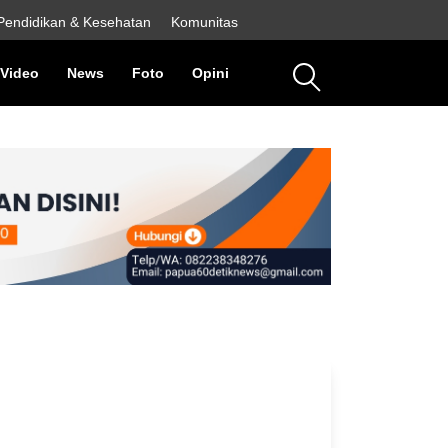
Pendidikan & Kesehatan
Komunitas
rent)
(current)
(current)
(current)
(current)
Video
News
Foto
Opini