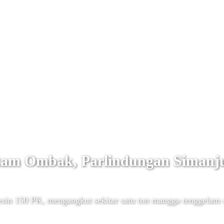
tam Ombak, Parlindungan Simanj
sin 150 PK, mengangkut sekitar satu ton mangga tenggelam s