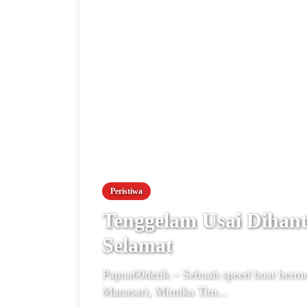
Peristiwa
Tenggelam Usai Dihan
Selamat
Papua60detik – Sebuah speed boat berme
Manasari, Mimika Tim...